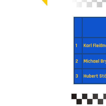
1
Karl Fleißn
2
Michael Br
3
Hubert St