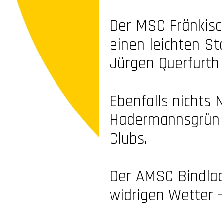
Der MSC Fränkisc
einen leichten S
Jürgen Querfurth 
Ebenfalls nichts 
Hadermannsgrün – 
Clubs.
Der AMSC Bindlac
widrigen Wetter –