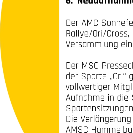
6. Neuaufnahme
Der AMC Sonnefel
Rallye/Ori/Cross
Versammlung eine
Der MSC Presseck,
der Sparte „Ori“
vollwertiger Mitg
Aufnahme in die 
Spartensitzungen
Die Verlängerung
AMSC Hammelburg 