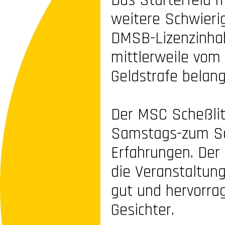
Das Starterfeld 
weitere Schwierig
DMSB-
Lizenzinha
mittlerweile vom
Geldstrafe belan
Der MSC Scheßlit
Samstags-
zum S
Erfahrungen. Der
die Veranstaltun
gut und hervorra
Gesichter.