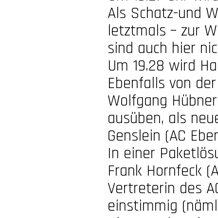
Als Schatz-
und We
letztmals – zur 
sind auch hier ni
Um 19.28 wird Ha
Ebenfalls von de
Wolfgang Hübner 
ausüben, als neu
Genslein (AC Eber
In einer Paketlö
Frank Hornfeck (
Vertreterin des 
einstimmig (näml