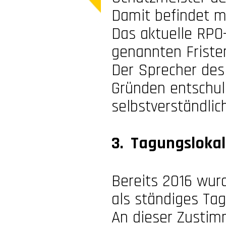
Damit befindet m
Das aktuelle RPO
genannten Friste
Der Sprecher des 
Gründen entschu
selbstverständlic
3. Tagungslokal
Bereits 2016 wur
als ständiges T
An dieser Zustim